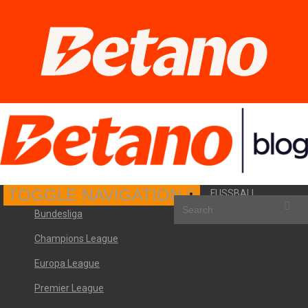
TOGGLE NAVIGATION
FUSSBALL
Bundesliga
Champions League
Europa League
Premier League