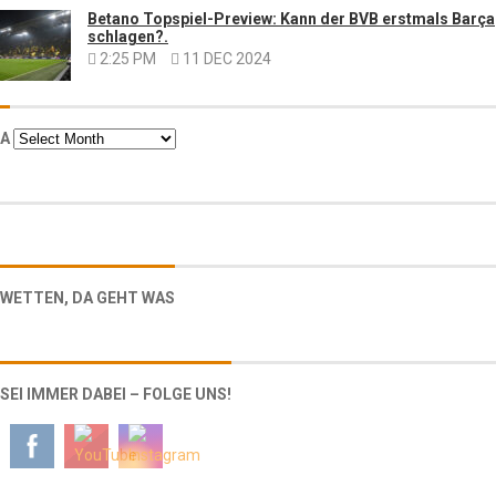
Betano Topspiel-Preview: Kann der BVB erstmals Barça
schlagen?.
2:25 PM
11 DEC 2024
Α
Α
WETTEN, DA GEHT WAS
SEI IMMER DABEI – FOLGE UNS!