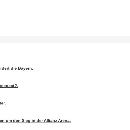
rdert die Bayern.
reepeat?.
er.
n um den Sieg in der Allianz Arena.