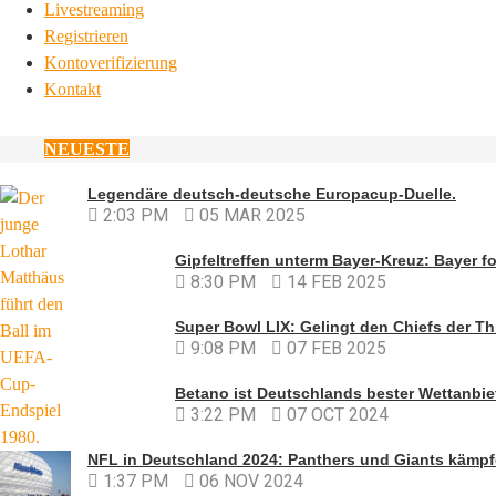
Livestreaming
Registrieren
Kontoverifizierung
Kontakt
NEUESTE
Legendäre deutsch-deutsche Europacup-Duelle.
2:03 PM
05 MAR 2025
Gipfeltreffen unterm Bayer-Kreuz: Bayer fo
8:30 PM
14 FEB 2025
Super Bowl LIX: Gelingt den Chiefs der Th
9:08 PM
07 FEB 2025
Betano ist Deutschlands bester Wettanbiet
3:22 PM
07 OCT 2024
NFL in Deutschland 2024: Panthers und Giants kämpfe
1:37 PM
06 NOV 2024