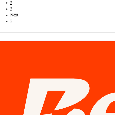
2
3
Next
»