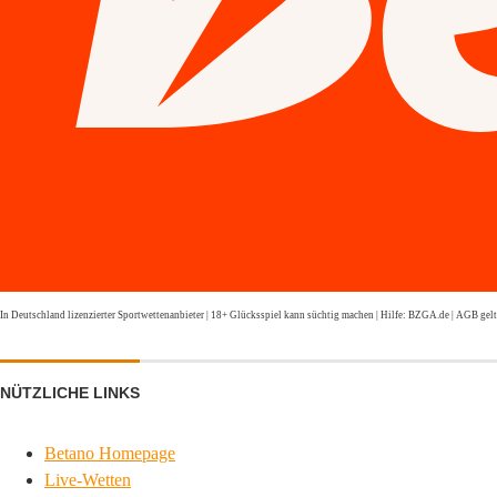
In Deutschland lizenzierter Sportwettenanbieter | 18+ Glücksspiel kann süchtig machen | Hilfe: BZGA.de | AGB gel
NÜTZLICHE LINKS
Betano Homepage
Live-Wetten