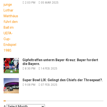
2:03 PM
05 MAR 2025
Gipfeltreffen unterm Bayer-Kreuz: Bayer fordert
die Bayern.
8:30 PM
14 FEB 2025
Super Bowl LIX: Gelingt den Chiefs der Threepeat?.
9:08 PM
07 FEB 2025
Α
Α