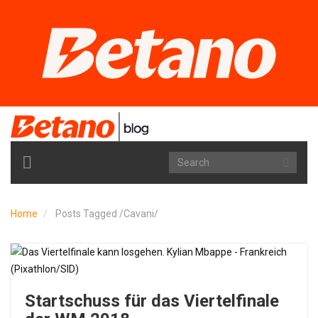
TOGGLE
NAVIGATION
Home
Posts Tagged
/
Cavani/
Startschuss für das Viertelfinale