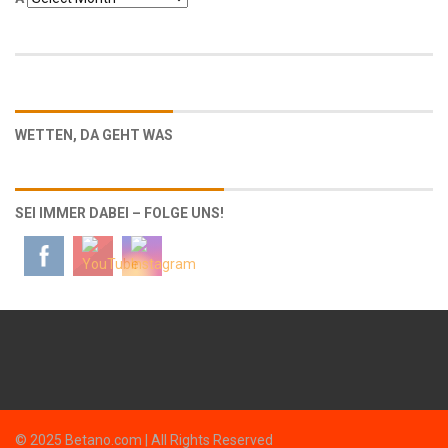
WETTEN, DA GEHT WAS
SEI IMMER DABEI – FOLGE UNS!
© 2025 Betano.com | All Rights Reserved