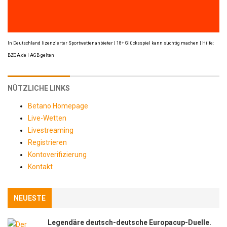
In Deutschland lizenzierter Sportwettenanbieter | 18+ Glücksspiel kann süchtig machen | Hilfe:
BZGA.de | AGB gelten
NÜTZLICHE LINKS
Betano Homepage
Live-Wetten
Livestreaming
Registrieren
Kontoverifizierung
Kontakt
NEUESTE
Legendäre deutsch-deutsche Europacup-Duelle.