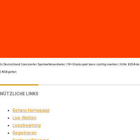
In Deutschland lizenzierter Sportwettenanbieter | 18+ Glücksspiel kann süchtig machen | Hilfe: BZGA.de
| AGB gelten
NÜTZLICHE LINKS
Betano Homepage
Live-Wetten
Livestreaming
Registrieren