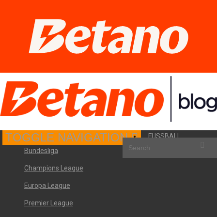
TOGGLE NAVIGATION
FUSSBALL
Bundesliga
Champions League
Europa League
Premier League