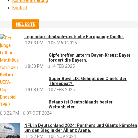
Kontoverifizierung
Kontakt
NEUESTE
Legendäre deutsch-deutsche Europacup-Duelle.
2:03 PM
05 MAR 2025
Gipfeltreffen unterm Bayer-Kreuz: Bayer
fordert die Bayern.
8:30 PM
14 FEB 2025
Super Bowl LIX: Gelingt den Chiefs der
Threepeat?.
9:08 PM
07 FEB 2025
Betano ist Deutschlands bester
Wettanbieter.
3:22 PM
07 OCT 2024
NFL in Deutschland 2024: Panthers und Giants kämpfen
um den Sieg in der Allianz Arena.
1:37 PM
06 NOV 2024