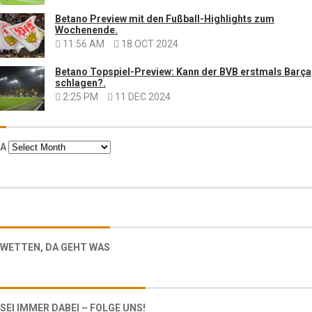
Betano Preview mit den Fußball-Highlights zum
Wochenende.
11:56 AM
18 OCT 2024
Betano Topspiel-Preview: Kann der BVB erstmals Barça
schlagen?.
2:25 PM
11 DEC 2024
Α
Α
WETTEN, DA GEHT WAS
SEI IMMER DABEI – FOLGE UNS!