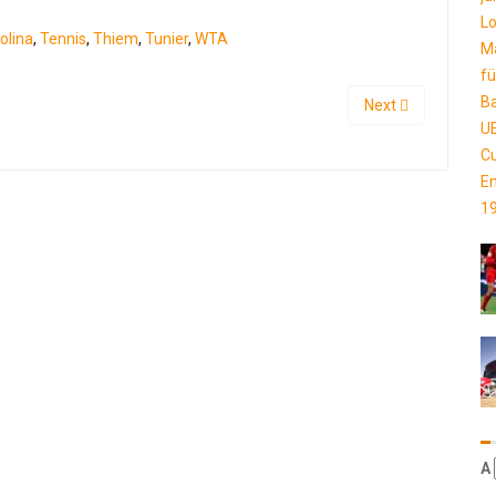
olina
,
Tennis
,
Thiem
,
Tunier
,
WTA
Next
Α