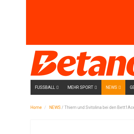
FUSSBALL
MEHR SPORT
NEWS
G
Home
NEWS
/
Thiem und Svitolina bei den Bett1Aces