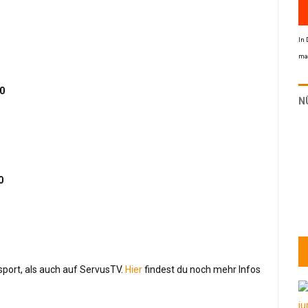
In 
mac
20
N
0
sport, als auch auf ServusTV.
Hier
findest du noch mehr Infos