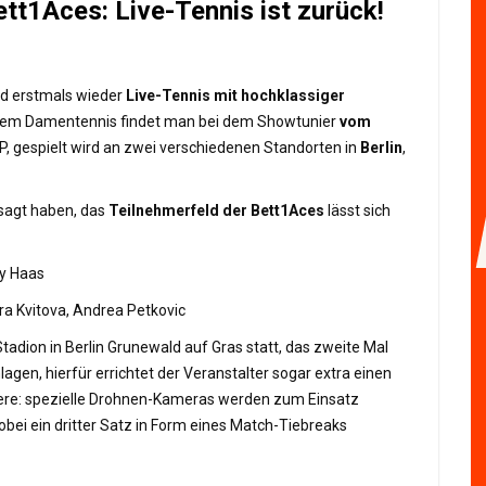
ett1Aces: Live-Tennis ist zurück!
nd erstmals wieder
Live-Tennis mit hochklassiger
 dem Damentennis findet man bei dem Showtunier
vom
, gespielt wird an zwei verschiedenen Standorten in
Berlin
,
sagt haben, das
Teilnehmerfeld der Bett1Aces
lässt sich
y Haas
etra Kvitova, Andrea Petkovic
Stadion in Berlin Grunewald auf Gras statt, das zweite Mal
gen, hierfür errichtet der Veranstalter sogar extra einen
dere: spezielle Drohnen-Kameras werden zum Einsatz
ei ein dritter Satz in Form eines Match-Tiebreaks