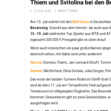
Thiem und Svitolina bei den B
13 JUL 2020
NEWS
,
TENNIS
Am 13. Juli startet mit den
Bett1Aces
in Deutschla
Besetzung
. Sowohl aus dem Herren- als auch aus
13.-19. Juli
zahlreiche Top-Spieler aus WTA und ATP
ingesamt 200.000 € Preisgeld gibt es oben drauf.
Wenn auch inzwischen ein paar große Namen abge
dennoch sehen, mit dabei sind unter anderem:
Herren
:
Dominic Thiem, Jan-Lennard Struff, Tomm
Damen
:
Kiki Bertens, Elina Svitolia, Julia Görges, P
Das erste der beiden Turniere findet im Steffi-Graf-
wird ab dem 17. Juli am Tempelhofer Feld aufgeschla
Tenniscourt im stillgelegten Flughafen. Das Beson
kommen. Desweiteren gibt es zwei Gewinnsätze, wob
ausgetragen wird.