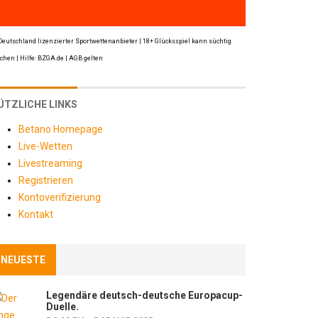
Deutschland lizenzierter Sportwettenanbieter | 18+ Glücksspiel kann süchtig
hen | Hilfe: BZGA.de | AGB gelten
ÜTZLICHE LINKS
Betano Homepage
Live-Wetten
Livestreaming
Registrieren
Kontoverifizierung
Kontakt
NEUESTE
Legendäre deutsch-deutsche Europacup-
Duelle.