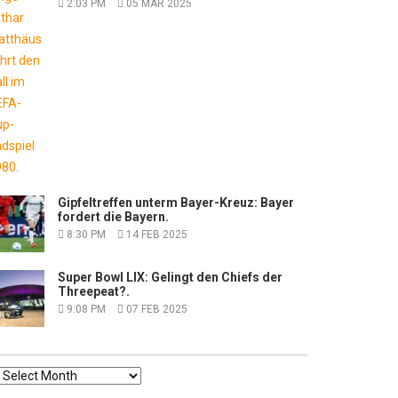
2:03 PM
05 MAR 2025
Gipfeltreffen unterm Bayer-Kreuz: Bayer
fordert die Bayern.
8:30 PM
14 FEB 2025
Super Bowl LIX: Gelingt den Chiefs der
Threepeat?.
9:08 PM
07 FEB 2025
Α