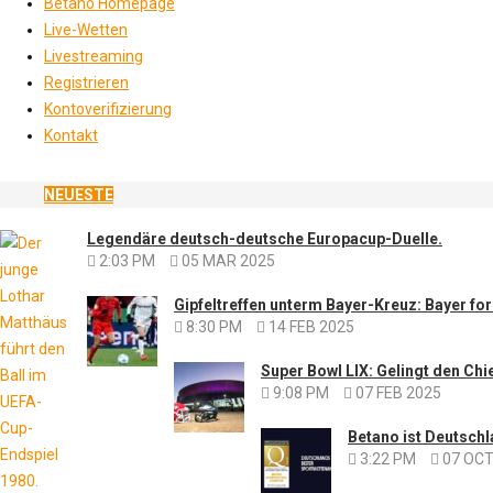
Betano Homepage
Live-Wetten
Livestreaming
Registrieren
Kontoverifizierung
Kontakt
NEUESTE
Legendäre deutsch-deutsche Europacup-Duelle.
2:03 PM
05 MAR 2025
Gipfeltreffen unterm Bayer-Kreuz: Bayer for
8:30 PM
14 FEB 2025
Super Bowl LIX: Gelingt den Chi
9:08 PM
07 FEB 2025
Betano ist Deutschl
3:22 PM
07 OCT