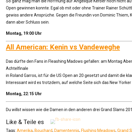
So ganz mag man die Hoffnung auf Angelique Kerber noch nicht aufgeb
Open gewinnen konnte. Egal ob mit oder ohne Trainer Rainer Schüttle
gewiss andere Ansprüche. Gegen die Freundin von Dominic Thiem, Kris
dann aber Schluss sein.
Montag, 19:00 Uhr
All American: Kenin vs Vandeweghe
Das dürfte den Fans in Fleashing Madows gefallen: am Montag Abend
Achtelfinale
in Roland Garros, ist für die US Open an 20 gesetzt und damit die 
Interessant wird es trotzdem, auf welche Seite sich das New Yorker
Montag, 22:15 Uhr
Du willst wissen wie die Damen in den anderen drei Grand Slams 2
Like & Teile es
Tags:
Amerika
,
Bouchard
,
Damentennis
,
Flushing Meadows
,
Grand 