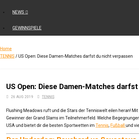
NEWS
GEWINNSPIELE
Home
TENNIS
/
US Open: Diese Damen-Matches darfst du nicht verpassen
US Open: Diese Damen-Matches darfst 
26 AUG 2019
TENNIS
Flushing Meadows ruft und die Stars der Tenniswelt eilen heran! Mi
Gewinner der Grand Slams im Teilnehmerfeld. Welche Begegnungen 
USA und bietet dir die besten Sportwetten im
Tennis
,
Fußball
und vi