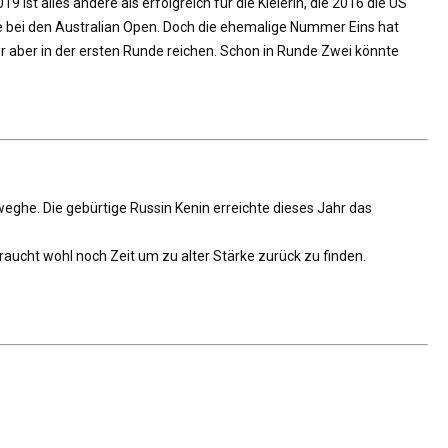
st alles andere als erfolgreich für die Kielerin, die 2016 die US
ale bei den Australian Open. Doch die ehemalige Nummer Eins hat
er aber in der ersten Runde reichen. Schon in Runde Zwei könnte
ghe. Die gebürtige Russin Kenin erreichte dieses Jahr das
raucht wohl noch Zeit um zu alter Stärke zurück zu finden.