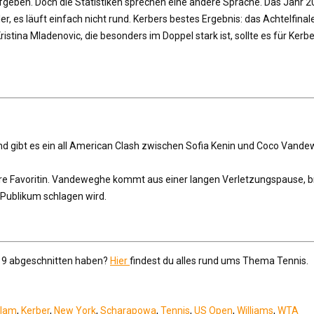
en. Doch die Statistiken sprechen eine andere Sprache. Das Jahr 2019 i
r, es läuft einfach nicht rund. Kerbers bestes Ergebnis: das Achtelfin
tina Mladenovic, die besonders im Doppel stark ist, sollte es für Kerb
 gibt es ein all American Clash zwischen Sofia Kenin und Coco Vandewe
klare Favoritin. Vandeweghe kommt aus einer langen Verletzungspause, b
 Publikum schlagen wird.
019 abgeschnitten haben?
Hier
findest du alles rund ums Thema Tennis.
Slam
,
Kerber
,
New York
,
Scharapowa
,
Tennis
,
US Open
,
Williams
,
WTA