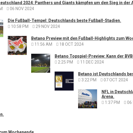
Deutschland 2024: Panthers und Giants kämpfen um den Sieg in der A
PM
06 NOV 2024
Die Fußball-Tempel: Deutschlands beste Fußball-Stadien.
10:58 PM
29 NOV 2024
Betano Preview mit den Fußball-Highlights zum W
11:56 AM
18 OCT 2024
Betano Topspiel-Preview: Kann der BVB
2:25 PM
11 DEC 2024
Betano ist Deutschlands bes
3:22 PM
07 OCT 2024
NFL in Deutschl
Arena.
1:37 PM
06
n.
s zum Wochenende.