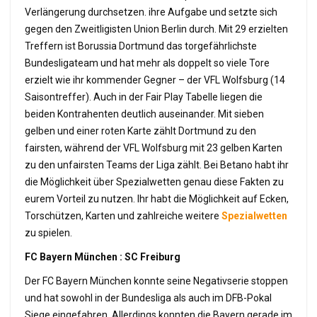
Verlängerung durchsetzen. ihre Aufgabe und setzte sich
gegen den Zweitligisten Union Berlin durch. Mit 29 erzielten
Treffern ist Borussia Dortmund das torgefährlichste
Bundesligateam und hat mehr als doppelt so viele Tore
erzielt wie ihr kommender Gegner – der VFL Wolfsburg (14
Saisontreffer). Auch in der Fair Play Tabelle liegen die
beiden Kontrahenten deutlich auseinander. Mit sieben
gelben und einer roten Karte zählt Dortmund zu den
fairsten, während der VFL Wolfsburg mit 23 gelben Karten
zu den unfairsten Teams der Liga zählt. Bei Betano habt ihr
die Möglichkeit über Spezialwetten genau diese Fakten zu
eurem Vorteil zu nutzen. Ihr habt die Möglichkeit auf Ecken,
Torschützen, Karten und zahlreiche weitere
Spezialwetten
zu spielen.
FC Bayern München : SC Freiburg
Der FC Bayern München konnte seine Negativserie stoppen
und hat sowohl in der Bundesliga als auch im DFB-Pokal
Siege eingefahren. Allerdings konnten die Bayern gerade im