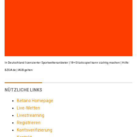
In Deutschland lizenzierter Sportwettenanbieter | 18+ Glücksspiel kann süchtig machen | Hilfe:
BZGA.de | AGB gelten
NÜTZLICHE LINKS
Betano Homepage
Live-Wetten
Livestreaming
Registrieren
Kontoverifizierung