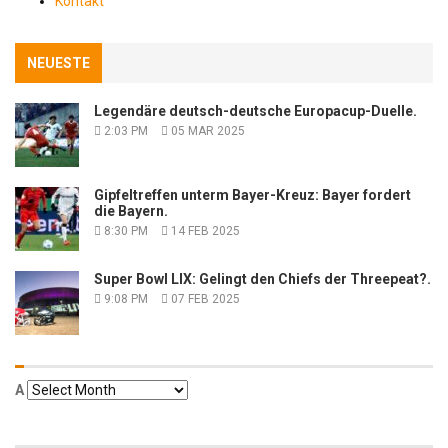
Kontakt
NEUESTE
Legendäre deutsch-deutsche Europacup-Duelle.
2:03 PM
05 MAR 2025
Gipfeltreffen unterm Bayer-Kreuz: Bayer fordert
die Bayern.
8:30 PM
14 FEB 2025
Super Bowl LIX: Gelingt den Chiefs der Threepeat?.
9:08 PM
07 FEB 2025
Α
Α