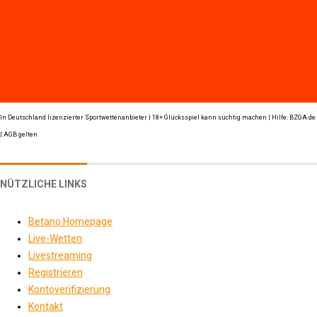
In Deutschland lizenzierter Sportwettenanbieter | 18+ Glücksspiel kann süchtig machen | Hilfe: BZGA.de
| AGB gelten
NÜTZLICHE LINKS
Betano Homepage
Live-Wetten
Livestreaming
Registrieren
Kontoverifizierung
Kontakt