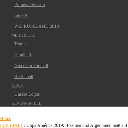
Primera Division
Serie A
WM RUSSLAND 2018
MEHR SPORT
Tennis
Handball
American Football
Basketball
NEWS
Unsere Logos
GEWINNSPIELE
Home
FUSSBALL
/
Copa América 2019: Brasilien und Argentinien heiß auf