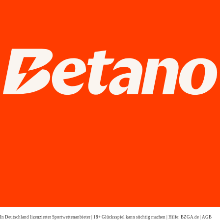
In Deutschland lizenzierter Sportwettenanbieter | 18+ Glücksspiel kann süchtig machen | Hilfe: BZGA.de | AGB