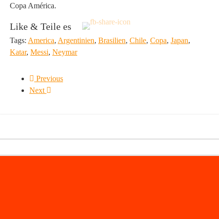
Copa América.
Like & Teile es
Tags:
America
,
Argentinien
,
Brasilien
,
Chile
,
Copa
,
Japan
,
Katar
,
Messi
,
Neymar
Previous
Next