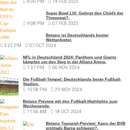
8:30 PM
14 FEB 2025
Super Bowl LIX: Gelingt den Chiefs der
Threepeat?.
9:08 PM
07 FEB 2025
Betano ist Deutschlands bester
Wettanbieter.
3:22 PM
07 OCT 2024
NFL in Deutschland 2024: Panthers und Giants
kämpfen um den Sieg in der Allianz Arena.
1:37 PM
06 NOV 2024
Die Fußball-Tempel: Deutschlands beste Fußball-
Stadien.
10:58 PM
29 NOV 2024
Betano Preview mit den Fußball-Highlights zum
Wochenende.
11:56 AM
18 OCT 2024
Betano Topspiel-Preview: Kann der BVB
erstmals Barça schlagen?.