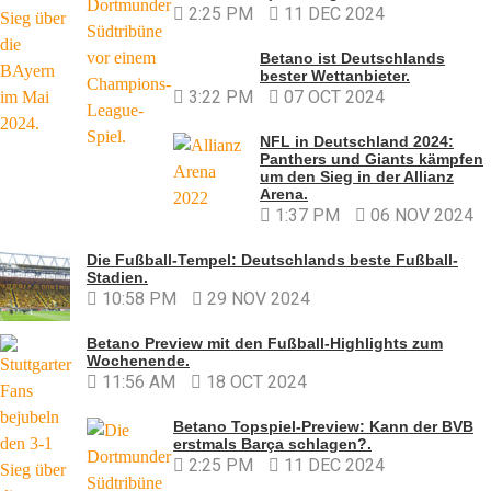
2:25 PM
11 DEC 2024
Betano ist Deutschlands
bester Wettanbieter.
3:22 PM
07 OCT 2024
NFL in Deutschland 2024:
Panthers und Giants kämpfen
um den Sieg in der Allianz
Arena.
1:37 PM
06 NOV 2024
Die Fußball-Tempel: Deutschlands beste Fußball-
Stadien.
10:58 PM
29 NOV 2024
Betano Preview mit den Fußball-Highlights zum
Wochenende.
11:56 AM
18 OCT 2024
Betano Topspiel-Preview: Kann der BVB
erstmals Barça schlagen?.
2:25 PM
11 DEC 2024