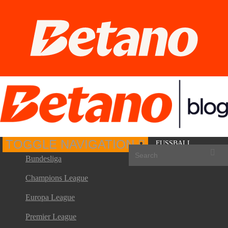
TOGGLE NAVIGATION
FUSSBALL
Bundesliga
Champions League
Europa League
Premier League