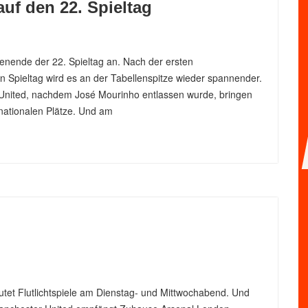
uf den 22. Spieltag
ende der 22. Spieltag an. Nach der ersten
 Spieltag wird es an der Tabellenspitze wieder spannender.
 United, nachdem José Mourinho entlassen wurde, bringen
nationalen Plätze. Und am
tet Flutlichtspiele am Dienstag- und Mittwochabend. Und