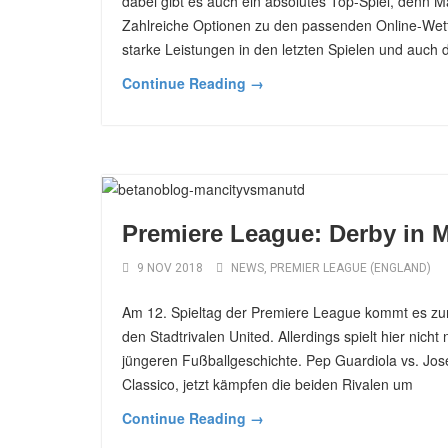
dabei gibt es auch ein absolutes Top-Spiel, denn
Zahlreiche Optionen zu den passenden Online-Wet
starke Leistungen in den letzten Spielen und au
Continue Reading →
Premiere League: Derby in 
9 NOV 2018
NEWS
,
PREMIER LEAGUE (ENGLAND)
Am 12. Spieltag der Premiere League kommt es zu
den Stadtrivalen United. Allerdings spielt hier nich
jüngeren Fußballgeschichte. Pep Guardiola vs. José
Classico, jetzt kämpfen die beiden Rivalen um
Continue Reading →