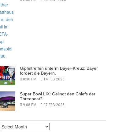
Gipfeltreffen unterm Bayer-Kreuz: Bayer
fordert die Bayern.
8:30 PM
14 FEB 2025
Super Bowl LIX: Gelingt den Chiefs der
Threepeat?.
9:08 PM
07 FEB 2025
Α