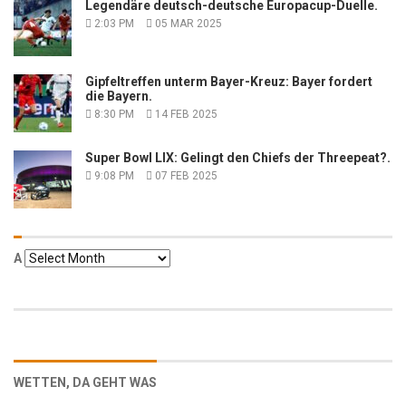
Legendäre deutsch-deutsche Europacup-Duelle.
2:03 PM
05 MAR 2025
Gipfeltreffen unterm Bayer-Kreuz: Bayer fordert
die Bayern.
8:30 PM
14 FEB 2025
Super Bowl LIX: Gelingt den Chiefs der Threepeat?.
9:08 PM
07 FEB 2025
Α
Α
WETTEN, DA GEHT WAS