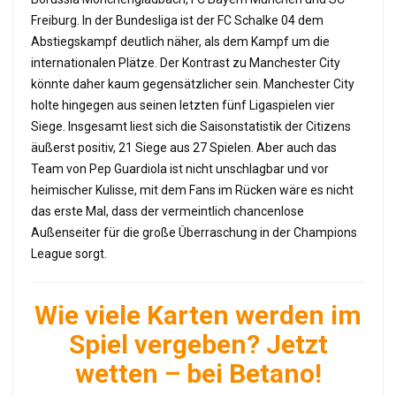
Freiburg. In der Bundesliga ist der FC Schalke 04 dem
Abstiegskampf deutlich näher, als dem Kampf um die
internationalen Plätze. Der Kontrast zu Manchester City
könnte daher kaum gegensätzlicher sein. Manchester City
holte hingegen aus seinen letzten fünf Ligaspielen vier
Siege. Insgesamt liest sich die Saisonstatistik der Citizens
äußerst positiv, 21 Siege aus 27 Spielen. Aber auch das
Team von Pep Guardiola ist nicht unschlagbar und vor
heimischer Kulisse, mit dem Fans im Rücken wäre es nicht
das erste Mal, dass der vermeintlich chancenlose
Außenseiter für die große Überraschung in der Champions
League sorgt.
Wie viele Karten werden im
Spiel vergeben? Jetzt
wetten – bei Betano!