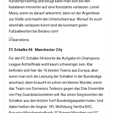
hundertprozentig überzeugt kann man sich bei den
Katalanen immerhin auf eine Konstante verlassen. Lionel
Messi, wenn es darauf ankommt, dann ist der Argentinier
zur Stelle und macht den Unterschied aus. Worauf ihr euch
ebenfalls verlassen könnt sind die konstant guten
Fußballwetten bei Betano.com!
FC Schalke 04 : Manchester City
Für den FC Schalke 04 könnte die Aufgabe im Champions
League Achtelfinale wohl kaum schwieriger sein. Klar
befinden sich hier die 16 besten Teams aus Europa, aber
wenn man sich die Leistung der Schalker in der Bundesliga
anschaut, dann braucht es schon ein kleines Wunder, wenn
das Team von Domenico Tedesco gegen das Star Ensemble
von Pep Guardiola bestehen will. Nur einen Sieg konnten die
Schalker aus den letzten fünf Bundesligaspielen holen. Und
dabei hießen die Gegner: VFL Wolfsburg, Hertha BSC,
Borussia Mönchengladbach, FC Bayern München und SC