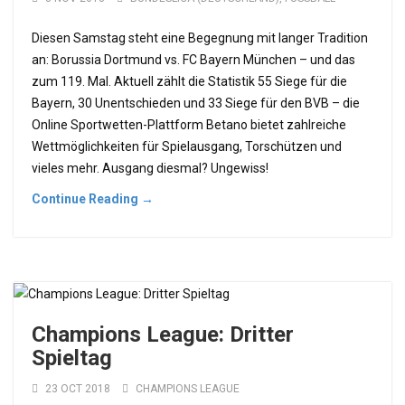
Diesen Samstag steht eine Begegnung mit langer Tradition
an: Borussia Dortmund vs. FC Bayern München – und das
zum 119. Mal. Aktuell zählt die Statistik 55 Siege für die
Bayern, 30 Unentschieden und 33 Siege für den BVB – die
Online Sportwetten-Plattform Betano bietet zahlreiche
Wettmöglichkeiten für Spielausgang, Torschützen und
vieles mehr. Ausgang diesmal? Ungewiss!
Continue Reading →
Champions League: Dritter
Spieltag
23 OCT 2018
CHAMPIONS LEAGUE