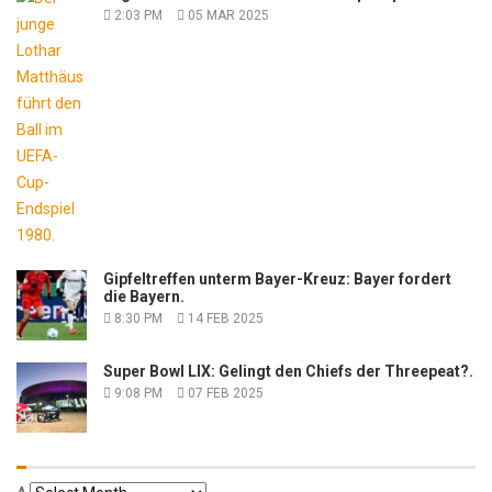
2:03 PM
05 MAR 2025
Gipfeltreffen unterm Bayer-Kreuz: Bayer fordert
die Bayern.
8:30 PM
14 FEB 2025
Super Bowl LIX: Gelingt den Chiefs der Threepeat?.
9:08 PM
07 FEB 2025
Α