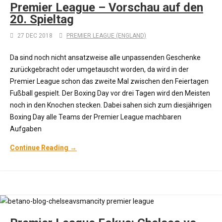
Premier League – Vorschau auf den
20. Spieltag
27 DEC 2018
PREMIER LEAGUE (ENGLAND)
Da sind noch nicht ansatzweise alle unpassenden Geschenke
zurückgebracht oder umgetauscht worden, da wird in der
Premier League schon das zweite Mal zwischen den Feiertagen
Fußball gespielt. Der Boxing Day vor drei Tagen wird den Meisten
noch in den Knochen stecken. Dabei sahen sich zum diesjährigen
Boxing Day alle Teams der Premier League machbaren
Aufgaben
Continue Reading →