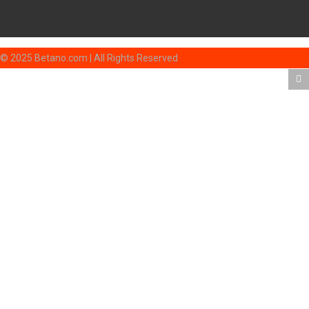
© 2025 Betano.com | All Rights Reserved